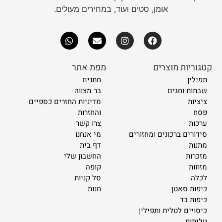
אומן, סטים ועוד, במחירים מעולים.
קטגוריות מוצרים
מפת אתר
תפילין
חתנים
שבתות וחגים
בר מצווה
ציציות
מדיניות החזרים כספיים
פסח
והחזרות
ערכות
צרו קשר
סידורים ברכונים ומחזורים
מי אנחנו
מתנות
דף בית
מזכרות
החשבון שלי
מזוזות
קופה
לכלה
סל קניות
כיפות סאטן
חנות
כיפות בד
כיסויים לטלית ותפילין
טליתות