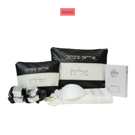
במבצע!