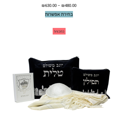
₪
630.00
–
₪
480.00
בחירת אפשרות
במבצע!