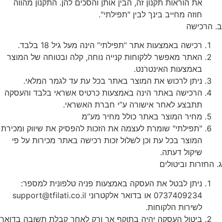
את הוראות תקנון זה, הבין אותן והסכים להן. התקנון מהווה
חוזה מחייב בינך לבין "תפילתי".
ב. הרכישה
רכישה באמצעות אתר “תפילתי” הינה מעל גיל 18 בלבד.
האתר מאפשר ללקוחות קנייה נוחה, קלה ובטוחה של המוצר
באמצעות האינטרנט.
ניתן לרכוש את המוצר באתר בכל עת עד לגמר המלאי.
הרכישה באתר הינה באמצעות כרטיס אשראי בלבד והעסקה
תתבצע לאחר אישורה ע”י חברת האשראי.
מחיר המוצר באתר כולל מחיר מע”מ
"תפילתי" שומרת לעצמה את הזכות להפסיק את שיווק ומכירת
המוצר בכל עת וכן לשלול זכות רכישה באתר מכירות על פי
שיקול דעתה.
ג. החזרות וביטולים
ניתן לבטל את העסקה באמצעות פניה טלפונית למספר:
0737409234 או בדואר אלקטרוני
support@tfilati.co.il
לשירות הלקוחות.
ביטול העסקה יהיה בתוקף אך ורק לאחר קבלת תשובה בדואר