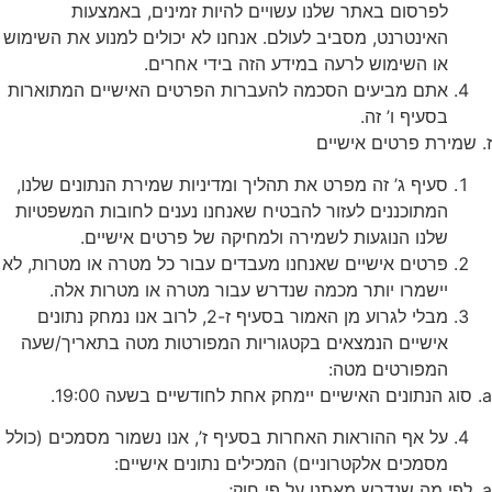
לפרסום באתר שלנו עשויים להיות זמינים, באמצעות
האינטרנט, מסביב לעולם. אנחנו לא יכולים למנוע את השימוש
או השימוש לרעה במידע הזה בידי אחרים.
אתם מביעים הסכמה להעברות הפרטים האישיים המתוארות
בסעיף ו’ זה.
ז. שמירת פרטים אישיים
סעיף ג’ זה מפרט את תהליך ומדיניות שמירת הנתונים שלנו,
המתוכננים לעזור להבטיח שאנחנו נענים לחובות המשפטיות
שלנו הנוגעות לשמירה ולמחיקה של פרטים אישיים.
פרטים אישיים שאנחנו מעבדים עבור כל מטרה או מטרות, לא
יישמרו יותר מכמה שנדרש עבור מטרה או מטרות אלה.
מבלי לגרוע מן האמור בסעיף ז-2, לרוב אנו נמחק נתונים
אישיים הנמצאים בקטגוריות המפורטות מטה בתאריך/שעה
המפורטים מטה:
a. סוג הנתונים האישיים יימחק אחת לחודשיים בשעה 19:00.
על אף ההוראות האחרות בסעיף ז’, אנו נשמור מסמכים (כולל
מסמכים אלקטרוניים) המכילים נתונים אישיים:
a. לפי מה שנדרש מאתנו על פי חוק;