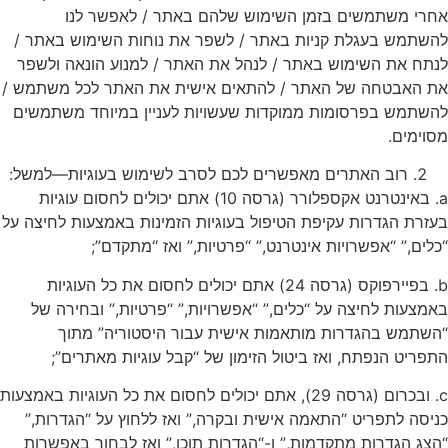
אחרי משתמשים בזמן השימוש שלהם באתר / לאפשר לנו
להשתמש בעגלת קניות באתר / לשפר את נוחות השימוש באתר /
לנתח את השימוש באתר / לנהל את האתר / למנוע הונאה ולשפר
את האבטחה של האתר / להתאים אישית את האתר לכל משתמש /
להשתמש בפרסומות ממוקדות שעשויות לעניין במיוחד משתמשים
מסוימים.
רוב האתרים מאפשרים לכם לסרב לשימוש בעוגיות—למשל:
a. באינטרנט אקספלורר (גרסה 10) אתם יכולים לחסום עוגיות
בעזרת הגדרות עקיפת הטיפול בעוגיות הזמינות באמצעות לחיצה על
“כלים,” “אפשרויות אינטרנט,” “פרטיות,” ואז “מתקדם”;
b. בפיירפוקס (גרסה 24) אתם יכולים לחסום את כל העוגיות
באמצעות לחיצה על “כלים,” “אפשרויות,” “פרטיות,” ובחירה של
“השתמש בהגדרות מותאמות אישית עבור היסטוריה” מתוך
התפריט הנפתח, ואז ביטול הזימון של “קבל עוגיות מאתרים”;
c. ובכרום (גרסה 29), אתם יכולים לחסום את כל העוגיות באמצעות
כניסה לתפריט “התאמה אישית ובקרה,” ואז ללחוץ על “הגדרות,”
“הצג הגדרות מתקדמות,” ו-“הגדרות תוכן,” ואז לבחור באפשרות