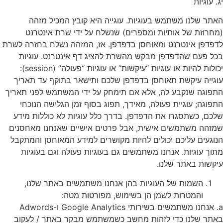
יג. עוגיות
האתר שלנו משתמש בעוגיות. עוגייה היא קובץ המכיל מזהה
(מחרוזת של אותיות ומספרים) שנשלח על ידי שרת אינטרנט
לדפדפן אינטרנט ומאוחסן בדפדפן. אז, המזהה נשלח בחזרה לשרת
בכל פעם שהדפדפן מבקש מהשרת להציג דף אינטרנט. עוגיות
יכולות להיות או עוגיות “עיקשות” או עוגיות “פעולה” (session):
עוגייה עיקשת תאוחסן בדפדפן שלכם ותישאר בתוקף עד תאריך
התפוגה שנקבע לה, אלא אם תימחק על ידי המשתמש לפני תאריך
התפוגה; עוגיית פעולה, מאידך, תפוג בסוף זמן הגלישה הנוכחי
שלכם, כשתסגרו את הדפדפן. בדרך כלל עוגיות לא כוללות מידע
שמזהה משתמשים אישית, אבל פרטים אישיים שאנחנו מאחסנים
הנוגעים עליכם יכולים להיות מקושרים למידע המאוחסן והמתקבל
מתוך עוגיות. אנחנו משתמשים גם בעוגיות פעולה וגם בעוגיות
עיקשות באתר שלנו.
השמות של העוגיות בהן אנחנו משתמשים באתר שלנו,
והמטרות לשמן הן בשימוש, מפורטות מטה:
a. אנחנו משתמשים בשירותי Google Analytics ו-Adwords
באתר שלנו כדי לזהות מחשב כשמשתמש מבקר באתר / לעקוב