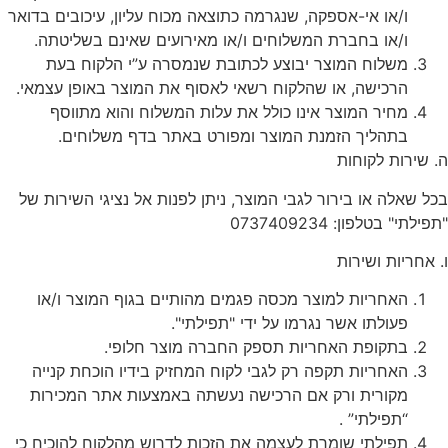
ו/או אי-אספקה, שנגרמה כתוצאה מכוח עליון, עיכובים בדואר
ו/או בחברת המשלוחים ו/או מאירועים שאינם בשליטתה.
משלוח המוצר יבוצע לכתובת שנמסרה ע”י הלקוח בעת
הרכישה, או שהלקוח רשאי לאסוף את המוצר באופן עצמאי.
מחיר המוצר אינו כולל את עלות המשלוח והוא מתווסף
בתהליך הזמנת המוצר ומפורט באתר בדף משלוחים.
ה. שירות לקוחות
בכל שאלה או בירור לגבי המוצר, ניתן לפנות אל נציגי השירות של
"תפילתי" בטלפון: 0737409234
ו. אחריות ושירות
האחריות למוצר מכסה פגמים מהותיים בגוף המוצר ו/או
פעולתו אשר נגרמו על ידי "תפילתי".
בתקופת האחריות תספק החברה מוצר חלופי.
האחריות תקפה רק לגבי לקוח המחזיק בידיו הוכחת קנייה
מקורית ורק אם הרכישה נעשתה באמצעות אתר המכירות
“תפילתי” .
תפילתי שומרת לעצמה את הזכות לדרוש מהלקוח להוכיח כי