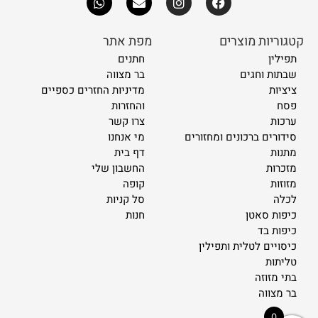
קטגוריות מוצרים
מפת אתר
תפילין
חתנים
שבתות וחגים
בר מצווה
ציציות
מדיניות החזרים כספיים
פסח
והחזרות
ערכות
צרו קשר
סידורים ברכונים ומחזורים
מי אנחנו
מתנות
דף בית
מזכרות
החשבון שלי
מזוזות
קופה
לכלה
סל קניות
כיפות סאטן
חנות
כיפות בד
כיסויים לטלית ותפילין
טליתות
בתי מזוזה
בר מצווה
0