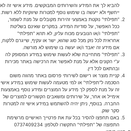
להביא לך את המידע והשירותים המבוקשים. מידע אישי זה לא
ייחשף ולא ייעשה בו שימוש נוסף למטרות שיווקיות ללא רשות.
"תפילתי" נוקטת באמצעי זהירות מקובלים על מנת לשמור,
ככל האפשר, על סודיות המידע. במקרים שאינם בשליטת
"תפילתי" ו/או הנובעים מכוח עליון, לא תהא "תפילתי"
אחראית לכל נזק מכל סוג שהוא, ישר או עקיף, שייגרם ללקוח,
אם מידע זה יאבד ו/או יעשה בו שימוש לא מורשה.
"תפילתי" מתחייבת שלא לעשות שימוש במידע המסופק לה
ע”י הקונים אלא על מנת לאפשר את הרכישה באתר מכירות
ובהתאם לכל דין.
קניית מוצר או רישום לשירותי פרסום באתר מהווה משום
הסכמה ל"תפילתי" או למי מטעמה לעשות שימוש במידע אישי
זה על מנת לספק לך מידע על המוצרים ומידע נוסף באמצעות
אימייל או אחר, על שירותים ומשאבים הקשורים למוצרים של
החברה. בנוסף, ניתן יהיה להשתמש במידע אישי זה למטרות
סקר שוק.
באם תחפצו להסיר בכל עת את פרטייך האישיים מרשימת
התפוצה של "תפילתי" התקשרו לטלפון: 0737409234