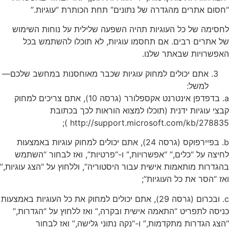
“חסום אתרים מהגדרה של נתונים” תחת הכותרת “עוגיות.”
לחסימה של כל העוגיות תהיה השפעה שלילית על נוחות השימוש
של אתרים רבים. אם תחסמו עוגיות, לא תוכלו להשתמש בכל
האפשרויות שבאתר שלנו.
אתם יכולים למחוק עוגיות שכבר מאוחסנות במחשב שלכם—
למשל:
a. בדפדפן אינטרנט אקספלורר (גרסה 10), אתם צריכים למחוק
קבצי עוגיות ידנית (תוכלו למצוא הוראות לכך בכתובת
http://support.microsoft.com/kb/278835 );
b. בפיירפוקס (גרסה 24), אתם יכולים למחוק עוגיות באמצעות
לחיצה על “כלים,” “אפשרויות,” ו-“פרטיות”, ואז לבחור “השתמש
בהגדרות מותאמות אישית עבור היסטוריה”, וללחוץ על “הצג עוגיות,”
ואז “הסר את כל העוגיות”;
c. ובכרום (גרסה 29), אתם יכולים למחוק את כל העוגיות באמצעות
כניסה לתפריט “התאמה אישית ובקרה,” ואז ללחוץ על “הגדרות,”
“הצג הגדרות מתקדמות,” ו-“נקה נתוני גלישה,” ואז לבחור