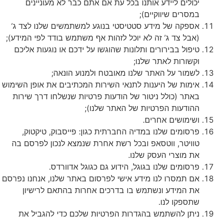
יכולים ליידע אותנו בכל עת אם אתם כבר לא מעוניינים
במסרים שיווקיים);
אספקה של מידע סטטיסטי בנוגע למשתמשים שלנו לצד ג’
(אבל צד ג’ זה לא יוכל לזהות אף משתמש בודד לפי המידע);
טיפול בבירורים ותלונות שהוגשו על ידכם או נוגעות אליכם
וקשורות לאתר שלנו;
לשמור על האתר שלנו מאובטח ולמנוע הונאה;
אימות של היענות לתנאי השירות המכתיבים את אופן השימוש
באתר (כולל ניטור של הודעות פרטיות שנשלחו דרך שירות
ההודעות הפרטיות של האתר שלנו);
ושימושים אחרים.
פרסומים שלנו במדיה החברתית כגון: פייסבוק, טיקטוק,
טוויטר, ווטסאפ ובכל רשת אחרת שנמצא לנכון לפרסם בה
את מוצרי העסק שלנו.
פרסומים שלנו בגוגל, הידוע גם כגוגל אדוורדס.
אם תמסרו לנו מידע אישי לפרסום באתר שלנו, אנחנו נפרסם
את המידע ונשתמש בו בדרכים אחרות בהתאם לרישיון
שתספקו לנו.
ניתן להשתמש בהגדרות הפרטיות שלכם כדי להגביל את