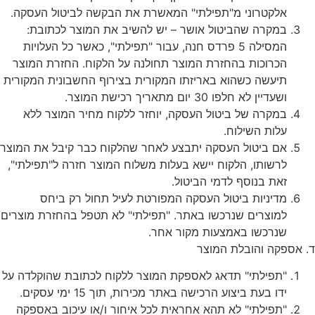
אלקטרוני מ"תפילתי" המאשרת את הבקשה לביטול העסקה.
במקרה שהביטול אושר – יש להשיב את המוצר לכתובת:
המסילה 5 פרדס חנה, עבור "תפילתי", כאשר כל העלויות
הכרוכות בהחזרת המוצר תחולנה על הלקוח. החזרת המוצר
תיעשה כשהוא באריזתו המקורית בצירוף החשבונית המקורית
ושעדיין לא חלפו 30 יום מתאריך רכישת המוצר.
במקרה של ביטול העסקה, יוחזר ללקוח מחיר המוצר ללא
עלות השילוח.
אם ביטול העסקה יתבצע לאחר שהלקוח כבר קיבל את המוצר
לרשותו, הלקוח יישא בעלות משלוח המוצר חזרה ל"תפילתי",
זאת בנוסף לדמי הביטול.
מדיניות ביטול העסקה המפורטת לעיל תחול רק ביחס
למוצרים שנרכשו באתר. "תפילתי" לא תטפל בהחזרת מוצרים
שנרכשו באמצעות מקור אחר.
ד. אספקה והובלת המוצר
"תפילתי" תדאג לאספקת המוצר ללקוח לכתובת שהוקלדה על
ידו בעת ביצוע הרכישה באתר מכירות, תוך 15 ימי עסקים.
"תפילתי" לא תהא אחראית לכל איחור ו/או עיכוב באספקה