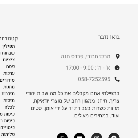
בואו נדבר
קטגוריות
תפילין
שבתות ו
מרכז תבורי, פרדס חנה
ציציות
פסח
א' - ה' : 9:00 - 17:00
ערכות
058-7252595
סידורים 
מתנות
בתפילתי אתם מקבלים את כל מה שבית יהודי
מזכרות
מזוזות
צריך. תיהנו ממגוון רחב של מוצרי יודאיקה,
לכלה
מזוזות כשרות בעבודת יד על ידי אומן, סטים
כיפות ס
ועוד, במחירים מעולים.
כיפות ב
כיסויים 
טליתות