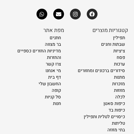
קטגוריות מוצרים
מפת אתר
תפילין
חתנים
שבתות וחגים
בר מצווה
ציציות
מדיניות החזרים כספיים
פסח
והחזרות
ערכות
צרו קשר
סידורים ברכונים ומחזורים
מי אנחנו
מתנות
דף בית
מזכרות
החשבון שלי
מזוזות
קופה
לכלה
סל קניות
כיפות סאטן
חנות
כיפות בד
כיסויים לטלית ותפילין
טליתות
בתי מזוזה