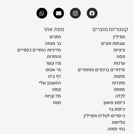
קטגוריות מוצרים
מפת אתר
תפילין
חתנים
שבתות וחגים
בר מצווה
ציציות
מדיניות החזרים כספיים
פסח
והחזרות
ערכות
צרו קשר
סידורים ברכונים ומחזורים
מי אנחנו
מתנות
דף בית
מזכרות
החשבון שלי
מזוזות
קופה
לכלה
סל קניות
כיפות סאטן
חנות
כיפות בד
כיסויים לטלית ותפילין
טליתות
בתי מזוזה