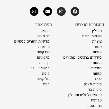
קטגוריות מוצרים
מפת אתר
תפילין
חתנים
שבתות וחגים
בר מצווה
ציציות
מדיניות החזרים כספיים
פסח
והחזרות
ערכות
צרו קשר
סידורים ברכונים ומחזורים
מי אנחנו
מתנות
דף בית
מזכרות
החשבון שלי
מזוזות
קופה
לכלה
סל קניות
כיפות סאטן
חנות
כיפות בד
כיסויים לטלית ותפילין
טליתות
בתי מזוזה