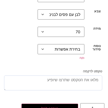
צבע
מידה
נוסח
סידור
נקה
טקסט לרקמה