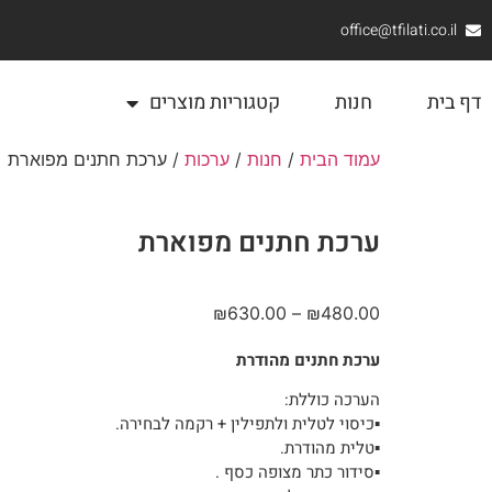
office@tfilati.co.il
דף בית
חנות
קטגוריות מוצרים
עמוד הבית
/
חנות
/
ערכות
/ ערכת חתנים מפוארת
ערכת חתנים מפוארת
₪
630.00
–
₪
480.00
ערכת חתנים מהודרת
הערכה כוללת:
▪︎כיסוי לטלית ולתפילין + רקמה לבחירה.
▪︎טלית מהודרת.
▪︎סידור כתר מצופה כסף .