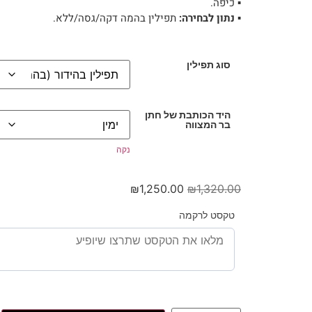
▪︎ כיפה.
▪︎
נתון לבחירה:
תפילין בהמה דקה/גסה/ללא.
סוג תפילין
היד הכותבת של חתן
בר המצווה
נקה
₪
1,250.00
₪
1,320.00
טקסט לרקמה