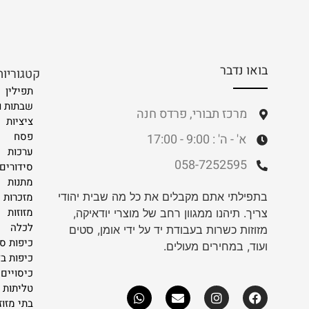
בואו נדבר
קטגוריות
תפילין
שבתות ו
מרכז תבורי, פרדס חנה
ציציות
פסח
א' - ה' : 9:00 - 17:00
ערכות
058-7252595
סידורים 
מתנות
בתפילתי אתם מקבלים את כל מה שבית יהודי
מזכרות
מזוזות
צריך. תיהנו ממגוון רחב של מוצרי יודאיקה,
לכלה
מזוזות כשרות בעבודת יד על ידי אומן, סטים
כיפות ס
ועוד, במחירים מעולים.
כיפות ב
כיסויים 
טליתות
בתי מזוז