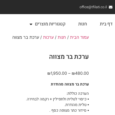
office@tfilati.co.il
דף בית
חנות
קטגוריות מוצרים
עמוד הבית
/
חנות
/
ערכות
/ ערכת בר מצווה
ערכת בר מצווה
₪
1,950.00
–
₪
480.00
ערכת בר מצווה מהודרת
הערכה כוללת:
▪︎ כיסוי לטלית ולתפילין + רקמה לבחירה.
▪︎ טלית מהודרת.
▪︎ סידור כתר מצופה כסף .